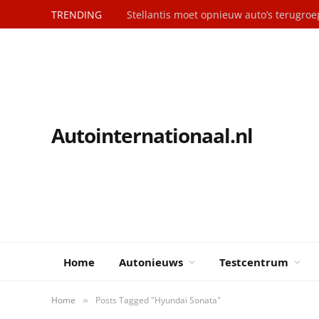
TRENDING
Stellantis moet opnieuw auto’s terugro
Autointernationaal.nl
Home
Autonieuws
Testcentrum
Home
Posts Tagged "Hyundai Sonata"
»