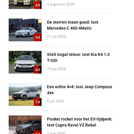
4 augustus 2026
8.0
De sterren staan goed: test
Mercedes C 400 4Matic
21 juli 2026
9.0
Stelt nogal teleur: test Kia K4 1.0
T-GDi
19 juli 2026
6.0
Een echte 4×4: test Jeep Compass
4xe
8 juli 2026
7.0
Pocket rocket voor het EV-tijdperk:
test Cupra Raval VZ Rebel
2 mei 2026