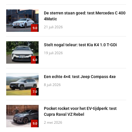
De sterren staan goed: test Mercedes C 400
4Matic
21 juli 2026
9.0
Stelt nogal teleur: test Kia K4 1.0 T-GDi
19 juli 2026
6.0
Een echte 4×4: test Jeep Compass 4xe
8 juli 2026
7.0
Pocket rocket voor het EV-tijdperk: test
Cupra Raval VZ Rebel
2 mei 2026
9.0