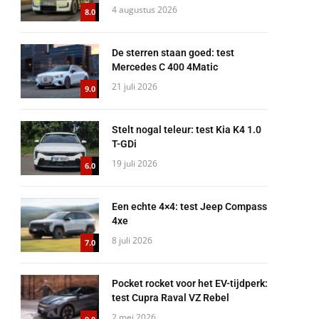
4 augustus 2026
8.0
De sterren staan goed: test
Mercedes C 400 4Matic
21 juli 2026
9.0
Stelt nogal teleur: test Kia K4 1.0
T-GDi
19 juli 2026
6.0
Een echte 4×4: test Jeep Compass
4xe
8 juli 2026
7.0
Pocket rocket voor het EV-tijdperk:
test Cupra Raval VZ Rebel
2 mei 2026