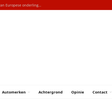
Elektrische auto’s: Hoe China profiteert van Europese onderlinge rivaliteit
Automerken
Achtergrond
Opinie
Contact