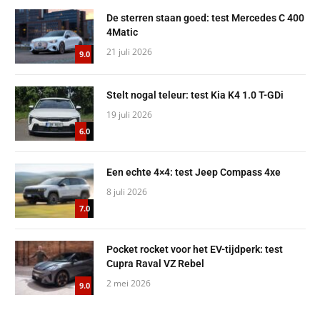
De sterren staan goed: test Mercedes C 400
4Matic
21 juli 2026
9.0
Stelt nogal teleur: test Kia K4 1.0 T-GDi
19 juli 2026
6.0
Een echte 4×4: test Jeep Compass 4xe
8 juli 2026
7.0
Pocket rocket voor het EV-tijdperk: test
Cupra Raval VZ Rebel
2 mei 2026
9.0