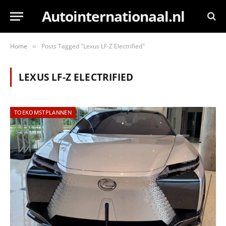
Autointernationaal.nl
Home
Posts Tagged "Lexus LF-Z Electrified"
»
LEXUS LF-Z ELECTRIFIED
TOEKOMSTPLANNEN