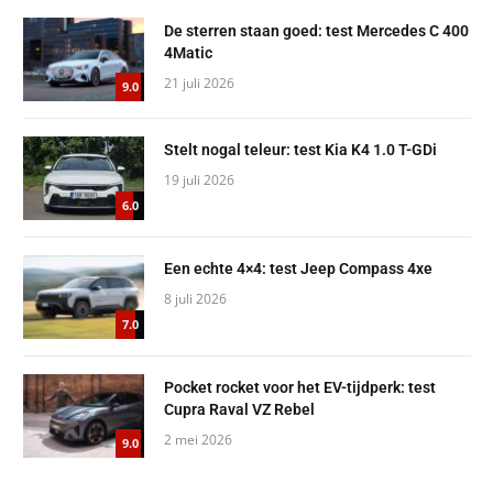
De sterren staan goed: test Mercedes C 400
4Matic
21 juli 2026
9.0
Stelt nogal teleur: test Kia K4 1.0 T-GDi
19 juli 2026
6.0
Een echte 4×4: test Jeep Compass 4xe
8 juli 2026
7.0
Pocket rocket voor het EV-tijdperk: test
Cupra Raval VZ Rebel
2 mei 2026
9.0