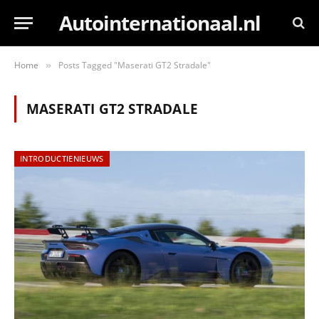
Autointernationaal.nl
Home
Posts Tagged "Maserati GT2 Stradale"
»
MASERATI GT2 STRADALE
INTRODUCTIENIEUWS