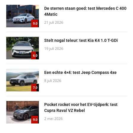
De sterren staan goed: test Mercedes C 400
4Matic
21 juli 2026
9.0
Stelt nogal teleur: test Kia K4 1.0 T-GDi
19 juli 2026
6.0
Een echte 4×4: test Jeep Compass 4xe
8 juli 2026
7.0
Pocket rocket voor het EV-tijdperk: test
Cupra Raval VZ Rebel
2 mei 2026
9.0