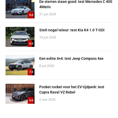
De sterren staan goed: test Mercedes C 400
4Matic
21 juli 2026
9.0
Stelt nogal teleur: test Kia K4 1.0 T-GDi
19 juli 2026
6.0
Een echte 4×4: test Jeep Compass 4xe
8 juli 2026
7.0
Pocket rocket voor het EV-tijdperk: test
Cupra Raval VZ Rebel
2 mei 2026
9.0