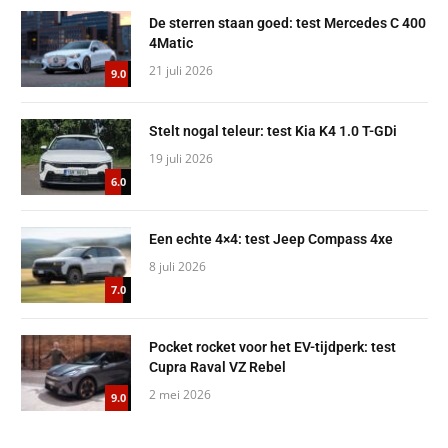
De sterren staan goed: test Mercedes C 400
4Matic
21 juli 2026
9.0
Stelt nogal teleur: test Kia K4 1.0 T-GDi
19 juli 2026
6.0
Een echte 4×4: test Jeep Compass 4xe
8 juli 2026
7.0
Pocket rocket voor het EV-tijdperk: test
Cupra Raval VZ Rebel
2 mei 2026
9.0