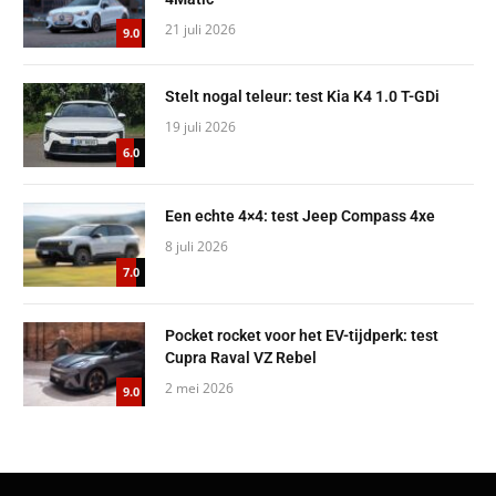
21 juli 2026
9.0
Stelt nogal teleur: test Kia K4 1.0 T-GDi
19 juli 2026
6.0
Een echte 4×4: test Jeep Compass 4xe
8 juli 2026
7.0
Pocket rocket voor het EV-tijdperk: test
Cupra Raval VZ Rebel
2 mei 2026
9.0