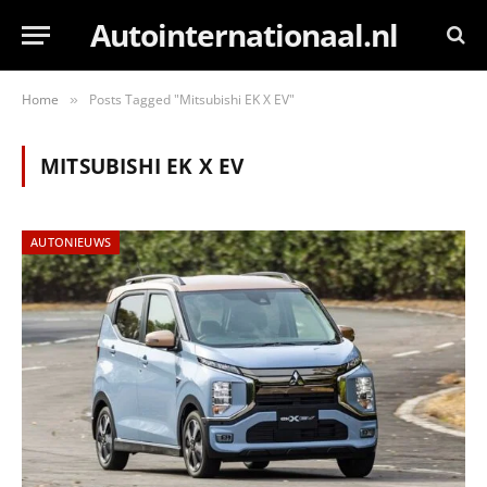
Autointernationaal.nl
Home
Posts Tagged "Mitsubishi EK X EV"
»
MITSUBISHI EK X EV
AUTONIEUWS