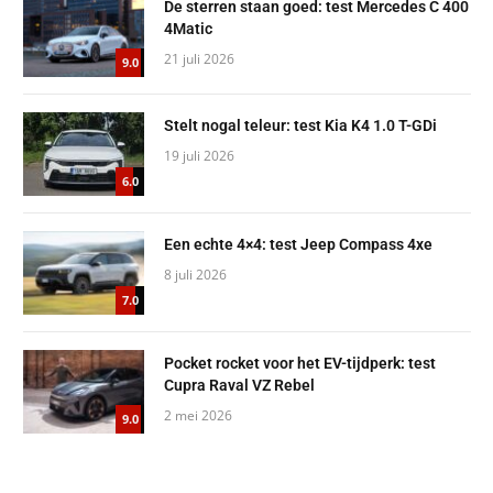
De sterren staan goed: test Mercedes C 400
4Matic
21 juli 2026
9.0
Stelt nogal teleur: test Kia K4 1.0 T-GDi
19 juli 2026
6.0
Een echte 4×4: test Jeep Compass 4xe
8 juli 2026
7.0
Pocket rocket voor het EV-tijdperk: test
Cupra Raval VZ Rebel
2 mei 2026
9.0