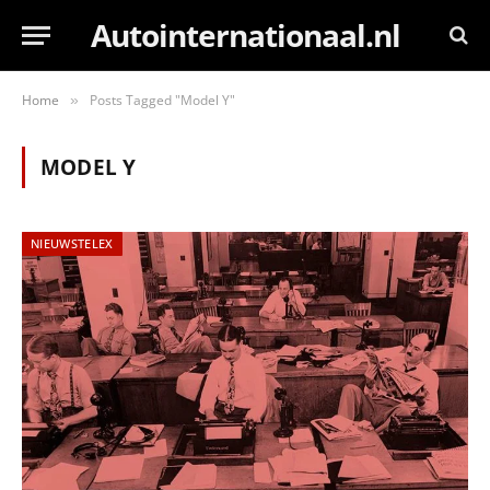
Autointernationaal.nl
Home
Posts Tagged "Model Y"
»
MODEL Y
NIEUWSTELEX