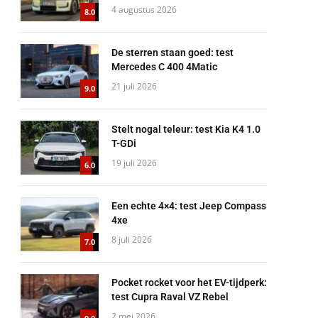
4 augustus 2026
8.0
De sterren staan goed: test
Mercedes C 400 4Matic
21 juli 2026
9.0
Stelt nogal teleur: test Kia K4 1.0
T-GDi
19 juli 2026
6.0
Een echte 4×4: test Jeep Compass
4xe
8 juli 2026
7.0
Pocket rocket voor het EV-tijdperk:
test Cupra Raval VZ Rebel
2 mei 2026