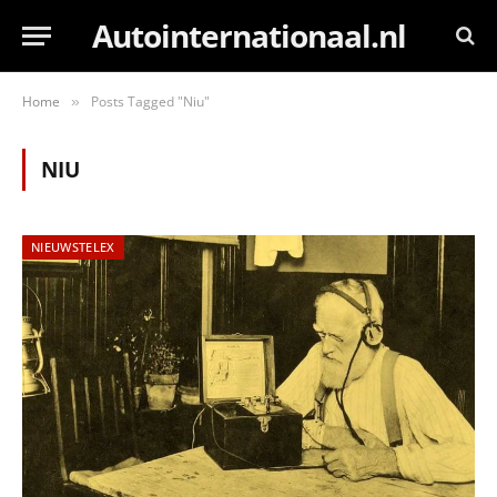
Autointernationaal.nl
Home
Posts Tagged "Niu"
»
NIU
NIEUWSTELEX