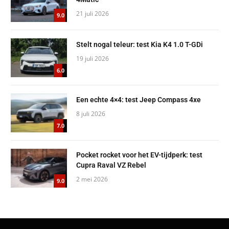
21 juli 2026
9.0
Stelt nogal teleur: test Kia K4 1.0 T-GDi
19 juli 2026
6.0
Een echte 4×4: test Jeep Compass 4xe
8 juli 2026
7.0
Pocket rocket voor het EV-tijdperk: test
Cupra Raval VZ Rebel
2 mei 2026
9.0