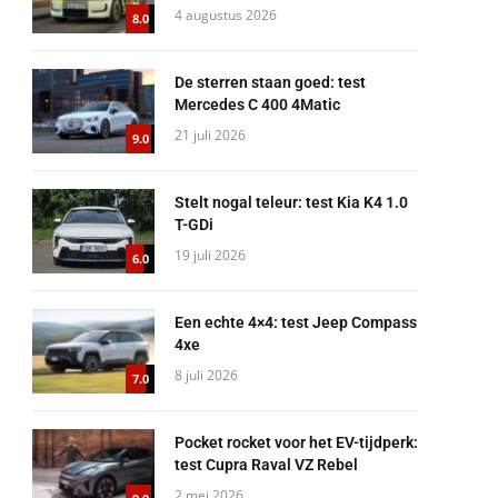
4 augustus 2026
8.0
De sterren staan goed: test
Mercedes C 400 4Matic
21 juli 2026
9.0
Stelt nogal teleur: test Kia K4 1.0
T-GDi
19 juli 2026
6.0
Een echte 4×4: test Jeep Compass
4xe
8 juli 2026
7.0
Pocket rocket voor het EV-tijdperk:
test Cupra Raval VZ Rebel
2 mei 2026