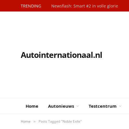
TRENDING
Newsflash: Smart #2 in volle glorie
Autointernationaal.nl
Home
Autonieuws
Testcentrum
Home
Posts Tagged "Noble Exile"
»