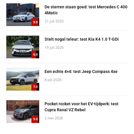
De sterren staan goed: test Mercedes C 400
4Matic
21 juli 2026
9.0
Stelt nogal teleur: test Kia K4 1.0 T-GDi
19 juli 2026
6.0
Een echte 4×4: test Jeep Compass 4xe
8 juli 2026
7.0
Pocket rocket voor het EV-tijdperk: test
Cupra Raval VZ Rebel
2 mei 2026
9.0