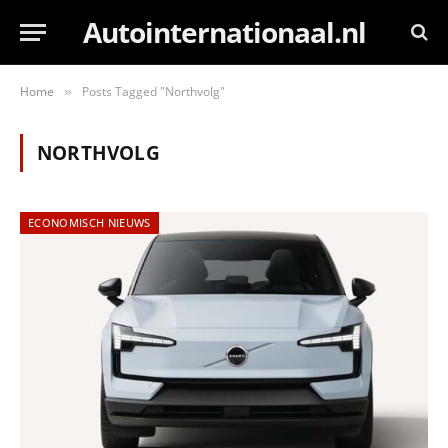
Autointernationaal.nl
Home
Posts Tagged "Northvolg"
»
NORTHVOLG
ECONOMISCH NIEUWS