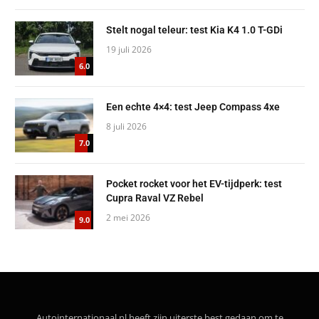
Stelt nogal teleur: test Kia K4 1.0 T-GDi
19 juli 2026
6.0
Een echte 4×4: test Jeep Compass 4xe
8 juli 2026
7.0
Pocket rocket voor het EV-tijdperk: test
Cupra Raval VZ Rebel
2 mei 2026
9.0
Autointernationaal.nl heeft zijn uiterste best gedaan om te