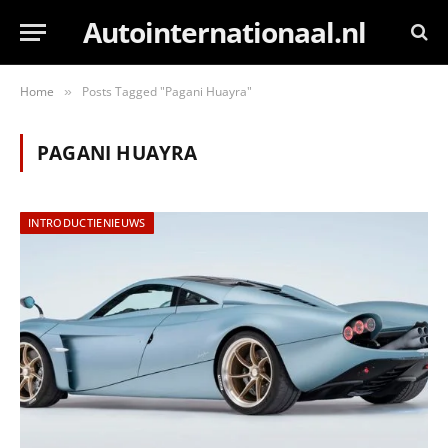
Autointernationaal.nl
Home
Posts Tagged "Pagani Huayra"
»
PAGANI HUAYRA
INTRODUCTIENIEUWS