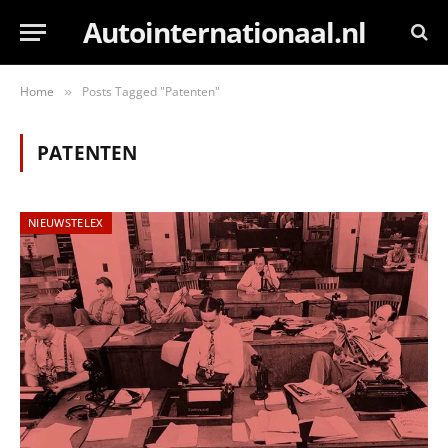
Autointernationaal.nl
Home
Posts Tagged "Patenten"
»
PATENTEN
NIEUWSTELEX