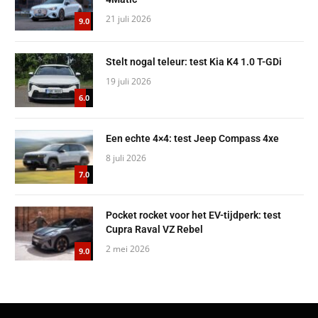
21 juli 2026
9.0
Stelt nogal teleur: test Kia K4 1.0 T-GDi
19 juli 2026
6.0
Een echte 4×4: test Jeep Compass 4xe
8 juli 2026
7.0
Pocket rocket voor het EV-tijdperk: test
Cupra Raval VZ Rebel
2 mei 2026
9.0