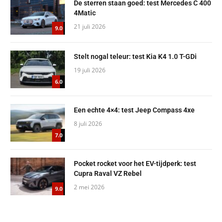
De sterren staan goed: test Mercedes C 400
4Matic
21 juli 2026
9.0
Stelt nogal teleur: test Kia K4 1.0 T-GDi
19 juli 2026
6.0
Een echte 4×4: test Jeep Compass 4xe
8 juli 2026
7.0
Pocket rocket voor het EV-tijdperk: test
Cupra Raval VZ Rebel
2 mei 2026
9.0