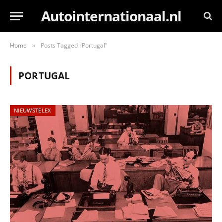
Autointernationaal.nl
Home
Posts Tagged "Portugal"
»
PORTUGAL
NIEUWSTELEX