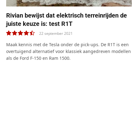
Rivian bewijst dat elektrisch terreinrijden de
juiste keuze is: test R1T
22 september 2021
9.0
Maak kennis met de Tesla onder de pick-ups. De R1T is een
overtuigend alternatief voor klassiek aangedreven modellen
als de Ford F-150 en Ram 1500.