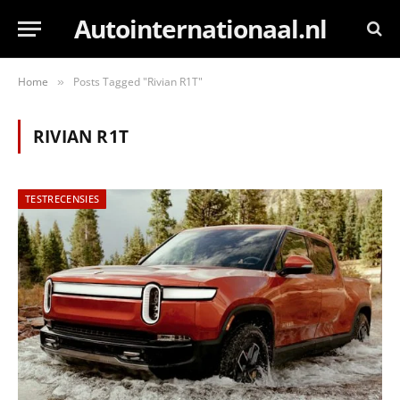
Autointernationaal.nl
Home
Posts Tagged "Rivian R1T"
»
RIVIAN R1T
TESTRECENSIES