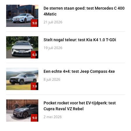
De sterren staan goed: test Mercedes C 400
4Matic
21 juli 2026
9.0
Stelt nogal teleur: test Kia K4 1.0 T-GDi
19 juli 2026
6.0
Een echte 4×4: test Jeep Compass 4xe
8 juli 2026
7.0
Pocket rocket voor het EV-tijdperk: test
Cupra Raval VZ Rebel
2 mei 2026
9.0