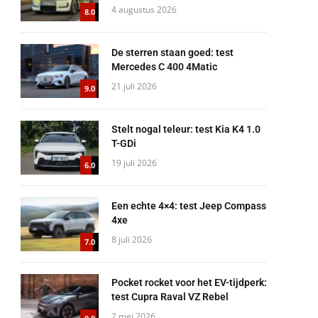
4 augustus 2026
8.0
De sterren staan goed: test
Mercedes C 400 4Matic
21 juli 2026
9.0
Stelt nogal teleur: test Kia K4 1.0
T-GDi
19 juli 2026
6.0
Een echte 4×4: test Jeep Compass
4xe
8 juli 2026
7.0
Pocket rocket voor het EV-tijdperk:
test Cupra Raval VZ Rebel
2 mei 2026