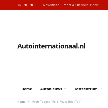
TRENDING
Newsflash: Smart #2 in volle glorie
Autointernationaal.nl
Home
Autonieuws
Testcentrum
Home
Posts Tagged "Rolls-Royce Boat Tail"
»