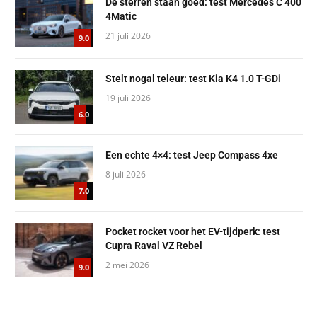
De sterren staan goed: test Mercedes C 400
4Matic
21 juli 2026
9.0
Stelt nogal teleur: test Kia K4 1.0 T-GDi
19 juli 2026
6.0
Een echte 4×4: test Jeep Compass 4xe
8 juli 2026
7.0
Pocket rocket voor het EV-tijdperk: test
Cupra Raval VZ Rebel
2 mei 2026
9.0