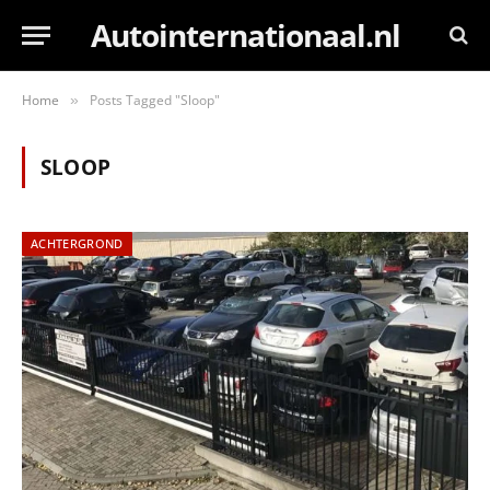
Autointernationaal.nl
Home
Posts Tagged "Sloop"
»
SLOOP
ACHTERGROND