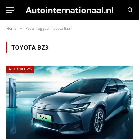
Autointernationaal.nl
Home
Posts Tagged "Toyota BZ3"
»
TOYOTA BZ3
AUTONIEUWS