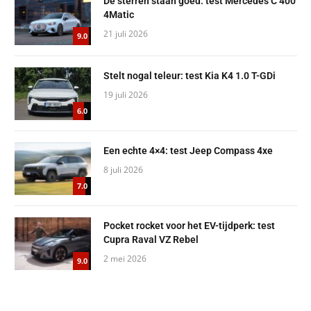
De sterren staan goed: test Mercedes C 400
4Matic
21 juli 2026
9.0
Stelt nogal teleur: test Kia K4 1.0 T-GDi
19 juli 2026
6.0
Een echte 4×4: test Jeep Compass 4xe
8 juli 2026
7.0
Pocket rocket voor het EV-tijdperk: test
Cupra Raval VZ Rebel
2 mei 2026
9.0