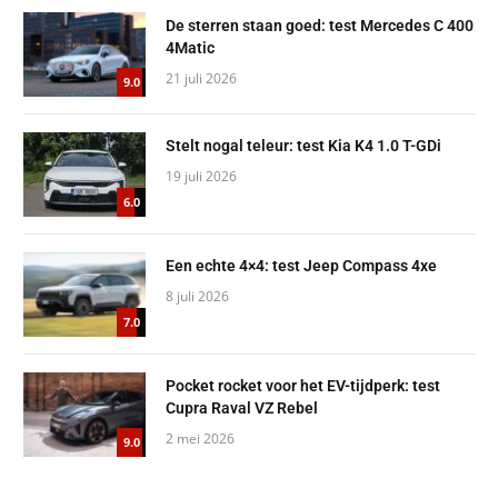
De sterren staan goed: test Mercedes C 400
4Matic
21 juli 2026
9.0
Stelt nogal teleur: test Kia K4 1.0 T-GDi
19 juli 2026
6.0
Een echte 4×4: test Jeep Compass 4xe
8 juli 2026
7.0
Pocket rocket voor het EV-tijdperk: test
Cupra Raval VZ Rebel
2 mei 2026
9.0