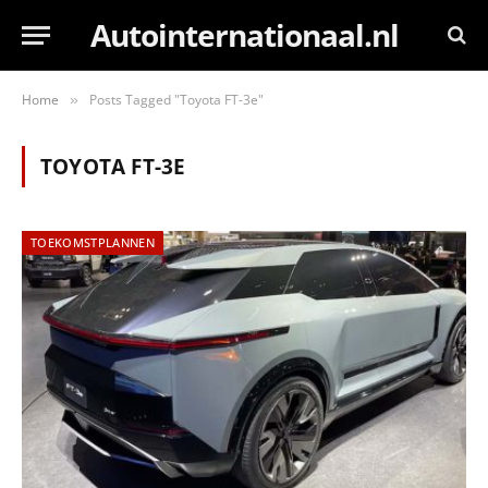
Autointernationaal.nl
Home
Posts Tagged "Toyota FT-3e"
»
TOYOTA FT-3E
TOEKOMSTPLANNEN