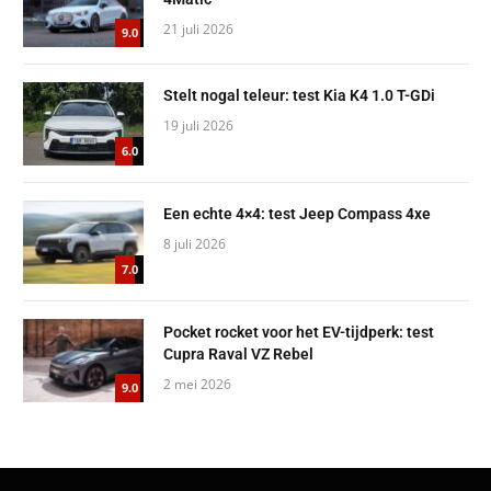
21 juli 2026
9.0
Stelt nogal teleur: test Kia K4 1.0 T-GDi
19 juli 2026
6.0
Een echte 4×4: test Jeep Compass 4xe
8 juli 2026
7.0
Pocket rocket voor het EV-tijdperk: test
Cupra Raval VZ Rebel
2 mei 2026
9.0