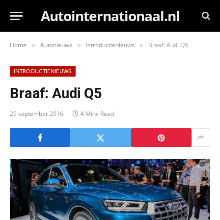
Autointernationaal.nl
Home
Autonieuws
Introductienieuws
Braaf: Audi Q5
»
»
»
INTRODUCTIENIEUWS
Braaf: Audi Q5
29 september 2016
4 Mins Read