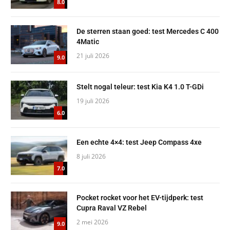
8.0
De sterren staan goed: test Mercedes C 400
4Matic
21 juli 2026
9.0
Stelt nogal teleur: test Kia K4 1.0 T-GDi
19 juli 2026
6.0
Een echte 4×4: test Jeep Compass 4xe
8 juli 2026
7.0
Pocket rocket voor het EV-tijdperk: test
Cupra Raval VZ Rebel
2 mei 2026
9.0