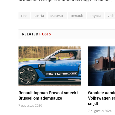
Fiat
Lancia
Maserati
Renault
Toyota
Vol
RELATED
POSTS
Renault topman Provost smeekt
Grootste aand
Brussel om adempauze
Volkswagen sn
snijdt
7 augustus 2026
7 augustus 2026