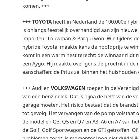
komen. +++
+++
TOYOTA
heeft in Nederland de 100.000e hybri
is onlangs feestelijk overhandigd aan zijn nieuwe 
importeur Louwman & Parqui won. Wie tijdens de
hybride Toyota, maakte kans de hoofdprijs te wi
komt in een warm nest terecht: de winnaar rijdt 
een Aygo. Hij maakte overigens de proefrit in de 
aanschaffen: de Prius zal binnen het huishouden
+++ Audi en
VOLKSWAGEN
roepen in de Verenigd
van een benzinelek. Dat is bijna de helft van de 
garage moeten. Het risico bestaat dat de brand
tot gevolg. Het vervangen van de pomp volstaat o
de modellen Q3, Q5 en Q7 en A3, A6 en A7 van het
de Golf, Golf Sportwagon en de GTI getroffen. Of
problemen zorgt, is momenteel nog niet duidelijk