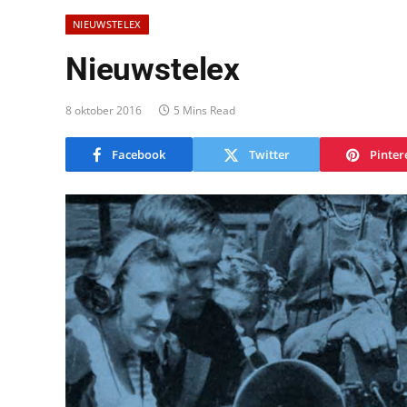
NIEUWSTELEX
Nieuwstelex
8 oktober 2016
5 Mins Read
Facebook
Twitter
Pinter