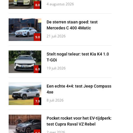
4 augustus 2026
8.0
De sterren staan goed: test
Mercedes C 400 4Matic
21 juli 2026
9.0
Stelt nogal teleur: test Kia K4 1.0
T-GDi
19 juli 2026
6.0
Een echte 4×4: test Jeep Compass
4xe
8 juli 2026
7.0
Pocket rocket voor het EV-tijdperk:
test Cupra Raval VZ Rebel
2 mei 2026