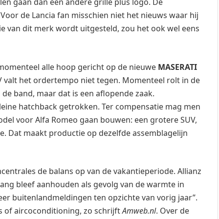
len gaan dan een andere grille plus logo. De
 Voor de Lancia fan misschien niet het nieuws waar hij
e van dit merk wordt uitgesteld, zou het ook wel eens
ft momenteel alle hoop gericht op de nieuwe
MASERATI
valt het ordertempo niet tegen. Momenteel rolt in de
 de band, maar dat is een aflopende zaak.
e kleine hatchback getrokken. Ter compensatie mag men
 model voor Alfa Romeo gaan bouwen: een grotere SUV,
te. Dat maakt productie op dezelfde assemblagelijn
entrales de balans op van de vakantieperiode. Allianz
lang bleef aanhouden als gevolg van de warmte in
er buitenlandmeldingen ten opzichte van vorig jaar”.
of aircoconditioning, zo schrijft
Amweb.nl
. Over de