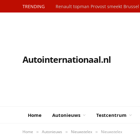
TRENDING
Renault topman Provost smeekt Brusse
Autointernationaal.nl
Home
Autonieuws
Testcentrum
Home
Autonieuws
Nieuwstelex
Nieuwstelex
»
»
»