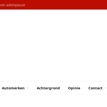
l om adempauze
Automerken
Achtergrond
Opinie
Contact