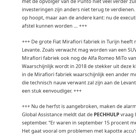
met de opvolger van de Punto niet veel verder zul
investeringen zijn anders niet terug te verdienen.
op hoopt, maar aan de andere kant: nu de executi
afstel kunnen worden … +++
+++ De grote Fiat Mirafiori fabriek in Turijn hee
Levante. Zoals verwacht mag worden van een SUV 
Mirafiori fabriek ook nog de Alfa Romeo MiTo van
Waarschijnlijk wordt in 2018 de stekker uit dez
in de Mirafiori fabriek waarschijnlijk een ander
die technisch nauw verwant zal zijn aan de Levan
een stuk eenvoudiger. +++
+++ Nu de herfst is aangebroken, maken de alarmc
Global Assistance meldt dat de
PECHHULP
vraag 
september. “Er waren in september 15 procent me
Het gaat vooral om problemen met kapotte accu’s 