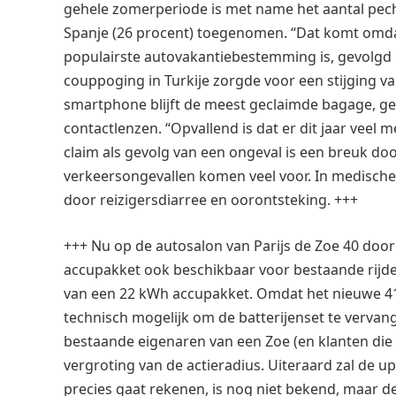
gehele zomerperiode is met name het aantal pech
Spanje (26 procent) toegenomen. “Dat komt omda
populairste autovakantiebestemming is, gevolgd 
couppoging in Turkije zorgde voor een stijging v
smartphone blijft de meest geclaimde bagage, ge
contactlenzen. “Opvallend is dat er dit jaar vee
claim als gevolg van een ongeval is een breuk doo
verkeersongevallen komen veel voor. In medische z
door reizigersdiarree en oorontsteking. +++
+++ Nu op de autosalon van Parijs de Zoe 40 doo
accupakket ook beschikbaar voor bestaande rijder
van een 22 kWh accupakket. Omdat het nieuwe 41
technisch mogelijk om de batterijenset te verva
bestaande eigenaren van een Zoe (en klanten die 
vergroting van de actieradius. Uiteraard zal de up
precies gaat rekenen, is nog niet bekend, maar d