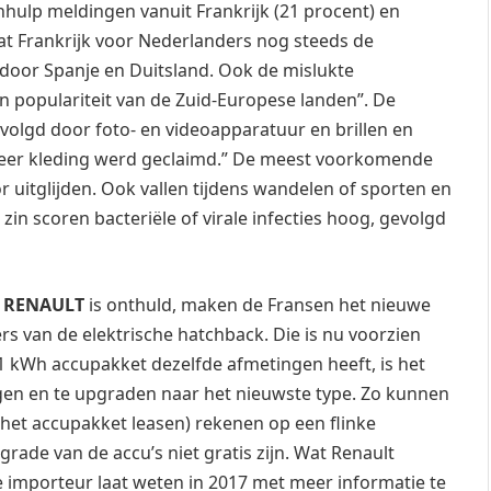
hulp meldingen vanuit Frankrijk (21 procent) en
t Frankrijk voor Nederlanders nog steeds de
door Spanje en Duitsland. Ook de mislukte
an populariteit van de Zuid-Europese landen”. De
volgd door foto- en videoapparatuur en brillen en
l meer kleding werd geclaimd.” De meest voorkomende
r uitglijden. Ook vallen tijdens wandelen of sporten en
in scoren bacteriële of virale infecties hoog, gevolgd
r
RENAULT
is onthuld, maken de Fransen het nieuwe
s van de elektrische hatchback. Die is nu voorzien
 kWh accupakket dezelfde afmetingen heeft, is het
ngen en te upgraden naar het nieuwste type. Zo kunnen
het accupakket leasen) rekenen op een flinke
grade van de accu’s niet gratis zijn. Wat Renault
e importeur laat weten in 2017 met meer informatie te