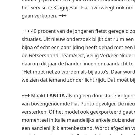
het Servische Kragujevac. Fiat overweegt ook om d
gaan verkopen. +++
+++ 40 procent van de jongeren fietst geregeld zo
situaties. Uit nieuw onderzoek blijkt dat ruim e
bijna of echt een aanrijding heeft gehad met een
de Fietsersbond, TeamAlert, Veilig Verkeer Nederl
daarom dit jaar de handen ineen om aandacht te v
“Het moet net zo worden als bij auto’s. Daar wor
we zien dat iemand zonder licht rijdt. Dat moet b
+++ Maakt
LANCIA
alsnog een doorstart? Volgens 
van bovengenoemde Fiat Punto opvolger. De nie
versterken. Of het model ook geëxporteerd gaat w
momenteel in Italië maandelijks enkele duizende
een aanzienlijk klantenbestand. Wordt afgezien va