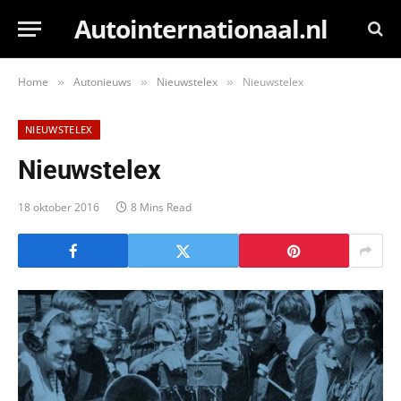
Autointernationaal.nl
Home
Autonieuws
Nieuwstelex
Nieuwstelex
»
»
»
NIEUWSTELEX
Nieuwstelex
18 oktober 2016
8 Mins Read