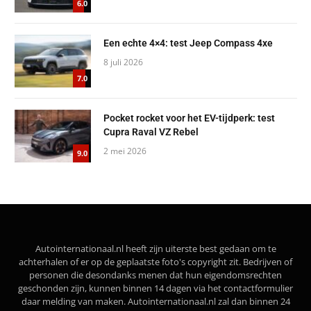
6.0
Een echte 4×4: test Jeep Compass 4xe
8 juli 2026
7.0
Pocket rocket voor het EV-tijdperk: test
Cupra Raval VZ Rebel
2 mei 2026
9.0
Autointernationaal.nl heeft zijn uiterste best gedaan om te
achterhalen of er op de geplaatste foto's copyright zit. Bedrijven of
personen die desondanks menen dat hun eigendomsrechten
geschonden zijn, kunnen binnen 14 dagen via het contactformulier
daar melding van maken. Autointernationaal.nl zal dan binnen 24