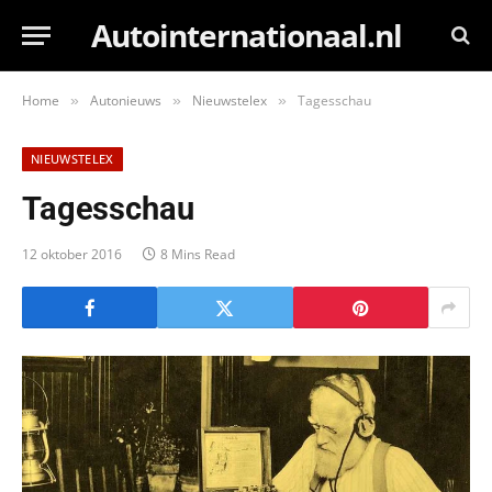
Autointernationaal.nl
Home
Autonieuws
Nieuwstelex
Tagesschau
»
»
»
NIEUWSTELEX
Tagesschau
12 oktober 2016
8 Mins Read