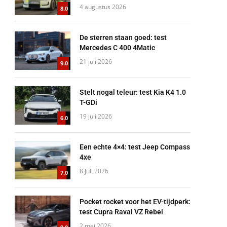
4 augustus 2026
8.0
De sterren staan goed: test
Mercedes C 400 4Matic
21 juli 2026
9.0
Stelt nogal teleur: test Kia K4 1.0
T-GDi
19 juli 2026
6.0
Een echte 4×4: test Jeep Compass
4xe
8 juli 2026
7.0
Pocket rocket voor het EV-tijdperk:
test Cupra Raval VZ Rebel
2 mei 2026