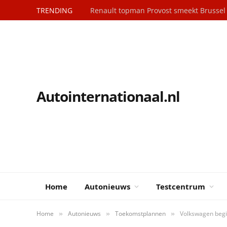
TRENDING
Klaar voor serieproductie: Dacia Hipster
Autointernationaal.nl
Home
Autonieuws
Testcentrum
Home
Autonieuws
Toekomstplannen
Volkswagen begi
»
»
»