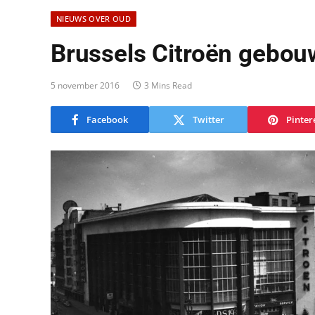
NIEUWS OVER OUD
Brussels Citroën gebo
5 november 2016
3 Mins Read
Facebook
Twitter
Pinter