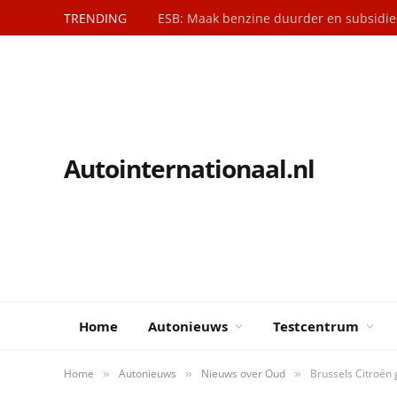
TRENDING
Autointernationaal.nl
Home
Autonieuws
Testcentrum
Home
Autonieuws
Nieuws over Oud
Brussels Citroë
»
»
»