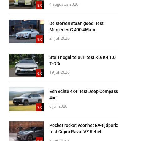
4 augustus 2026
8.0
De sterren staan goed: test
Mercedes C 400 4Matic
21 juli 2026
9.0
Stelt nogal teleur: test Kia K4 1.0
T-GDi
19 juli 2026
6.0
Een echte 4×4: test Jeep Compass
4xe
8 juli 2026
7.0
Pocket rocket voor het EV-tijdperk:
test Cupra Raval VZ Rebel
2 mei 2026