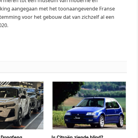
formeren tot een museum van moderne en
rking aangegaan met het toonaangevende Franse
temming voor het gebouw dat van zichzelf al een
020.
t Dongfeng
Is Citroën ziende blind?