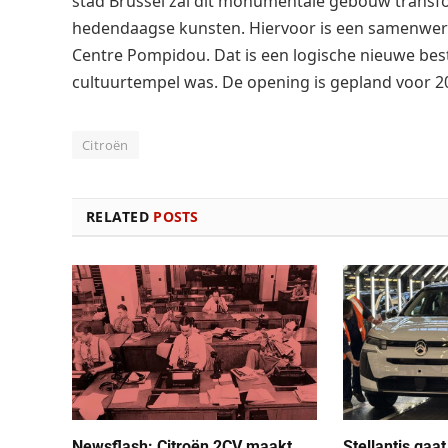
stad Brussel zal dit monumentale gebouw trans
hedendaagse kunsten. Hiervoor is een samenwe
Centre Pompidou. Dat is een logische nieuwe bes
cultuurtempel was. De opening is gepland voor 2
Citroën
RELATED
POSTS
Newsflash: Citroën 2CV maakt
Stellantis gaa