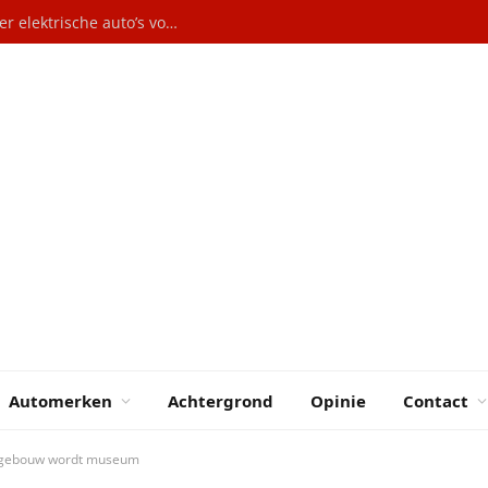
ESB: Maak benzine duurder en subsidieer elektrische auto’s voor lage inkomens
Automerken
Achtergrond
Opinie
Contact
n gebouw wordt museum