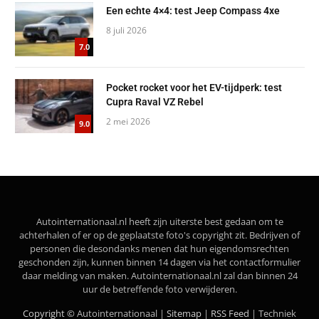
Een echte 4×4: test Jeep Compass 4xe
8 juli 2026
7.0
Pocket rocket voor het EV-tijdperk: test
Cupra Raval VZ Rebel
2 mei 2026
9.0
Autointernationaal.nl heeft zijn uiterste best gedaan om te
achterhalen of er op de geplaatste foto's copyright zit. Bedrijven of
personen die desondanks menen dat hun eigendomsrechten
geschonden zijn, kunnen binnen 14 dagen via het contactformulier
daar melding van maken. Autointernationaal.nl zal dan binnen 24
uur de betreffende foto verwijderen.
Copyright ©
Autointernationaal |
Sitemap
|
RSS Feed
| Techniek