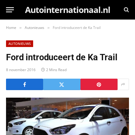
Autointernationaal.nl
Home
Autonieuws
Ford introduceert de Ka Trail
»
»
AUTONIEUWS
Ford introduceert de Ka Trail
8 november 2016
2 Mins Read