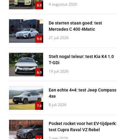
4 augustus 2026
8.0
De sterren staan goed: test
Mercedes C 400 4Matic
21 juli 2026
9.0
Stelt nogal teleur: test Kia K4 1.0
T-GDi
19 juli 2026
6.0
Een echte 4×4: test Jeep Compass
4xe
8 juli 2026
7.0
Pocket rocket voor het EV-tijdperk:
test Cupra Raval VZ Rebel
2 mei 2026