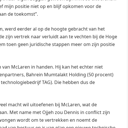
ef mijn positie niet op en blijf opkomen voor de
aan de toekomst”.
m, werd eerder al op de hoogte gebracht van het
 zijn vertrek naar verluidt aan te vechten bij de Hoge
em toen geen juridische stappen meer om zijn positie
n van McLaren in handen. Hij kan het echter niet
npartners, Bahrein Mumtalakt Holding (50 procent)
technologiebedrijf TAG). Die hebben dus de
 veel macht wil uitoefenen bij McLaren, wat de
an. Met name met Ojjeh zou Dennis in conflict zijn
edwongen wordt om te vertrekken en noemt de
e raad van bestuur en is van plan een nieuwe technische