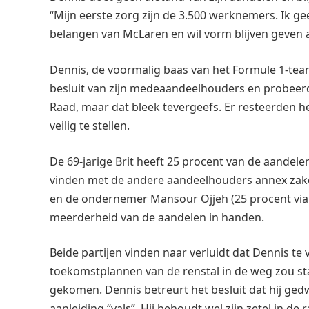
“Mijn eerste zorg zijn de 3.500 werknemers. Ik ge
belangen van McLaren en wil vorm blijven geven 
Dennis, de voormalig baas van het Formule 1-tea
besluit van zijn medeaandeelhouders en probeerde
Raad, maar dat bleek tevergeefs. Er resteerden h
veilig te stellen.
De 69-jarige Brit heeft 25 procent van de aandele
vinden met de andere aandeelhouders annex zake
en de ondernemer Mansour Ojjeh (25 procent via 
meerderheid van de aandelen in handen.
Beide partijen vinden naar verluidt dat Dennis te
toekomstplannen van de renstal in de weg zou sta
gekomen. Dennis betreurt het besluit dat hij g
aanleiding “vals”. Hij behoudt wel zijn zetel in d