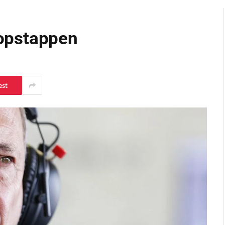
opstappen
est