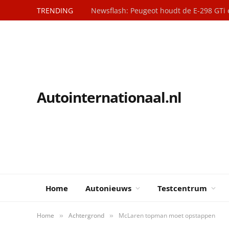
TRENDING
Newsflash: Peugeot houdt de E-298 GTi 
Autointernationaal.nl
Home
Autonieuws
Testcentrum
Home
Achtergrond
McLaren topman moet opstappen
»
»