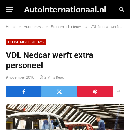
Autointernationaal.nl
Home
Autonieuws
Economisch nieuws
VDL Nedcar werft extra personeel
»
»
»
ECONOMISCH NIEUWS
VDL Nedcar werft extra
personeel
9 november 2016
2 Mins Read