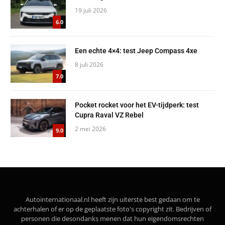
19 juli 2026
6.0
Een echte 4×4: test Jeep Compass 4xe
8 juli 2026
7.0
Pocket rocket voor het EV-tijdperk: test
Cupra Raval VZ Rebel
2 mei 2026
9.0
Autointernationaal.nl heeft zijn uiterste best gedaan om te
achterhalen of er op de geplaatste foto's copyright zit. Bedrijven of
personen die desondanks menen dat hun eigendomsrechten