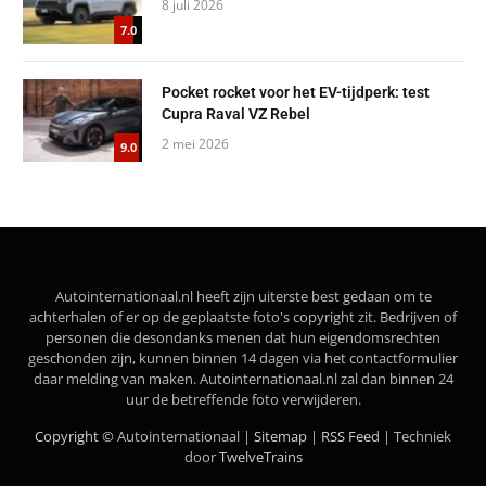
8 juli 2026
7.0
Pocket rocket voor het EV-tijdperk: test
Cupra Raval VZ Rebel
2 mei 2026
9.0
Autointernationaal.nl heeft zijn uiterste best gedaan om te
achterhalen of er op de geplaatste foto's copyright zit. Bedrijven of
personen die desondanks menen dat hun eigendomsrechten
geschonden zijn, kunnen binnen 14 dagen via het contactformulier
daar melding van maken. Autointernationaal.nl zal dan binnen 24
uur de betreffende foto verwijderen.
Copyright ©
Autointernationaal |
Sitemap
|
RSS Feed
| Techniek
door
TwelveTrains