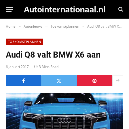
Autointernationaal.nl
Home
Autonieuws
Toekomstplannen
Audi Q8 valt BMW X6 aan
»
»
»
TOEKOMSTPLANNEN
Audi Q8 valt BMW X6 aan
6 januari 2017
3 Mins Read