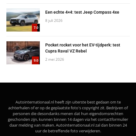
Een echte 4×4: test Jeep Compass 4xe
8 juli 2026
7.0
Pocket rocket voor het EV-tijdperk: test
Cupra Raval VZ Rebel
2 mei 2026
9.0
Autointernationaal.nl heeft zijn uiterste best gedaan om te
achterhalen of er op de geplaatste foto's copyright zit. Bedrijven of
personen die desondanks menen dat hun eigendomsrechten
geschonden zijn, kunnen binnen 14 dagen via het contactformulier
daar melding van maken. Autointernationaal.nl zal dan binnen 24
uur de betreffende foto verwijderen.