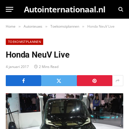
Autointernationaal.nl
Home
Autonieuws
Toekomstplannen
Honda NeuV Live
»
»
»
TOEKOMSTPLANNEN
Honda NeuV Live
4 januari 2017
2 Mins Read