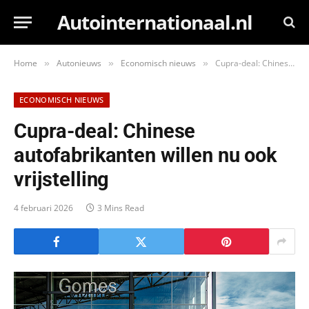
Autointernationaal.nl
Home
Autonieuws
Economisch nieuws
Cupra-deal: Chinese autofabrikanten willen nu ook vrijstelling
»
»
»
ECONOMISCH NIEUWS
Cupra-deal: Chinese
autofabrikanten willen nu ook
vrijstelling
4 februari 2026
3 Mins Read