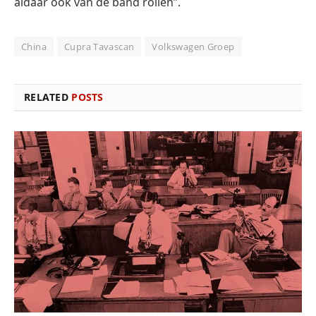
aldaar ook van de band rollen”.
China
Cupra Tavascan
Volkswagen Groep
RELATED
POSTS