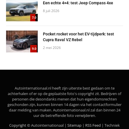
Een echte 4×4: test Jeep Compass 4xe
8 juli 2026
7.0
Pocket rocket voor het EV-tijdperk: test
Cupra Raval VZ Rebel
2 mei 2026
9.0
Autointernationaal.nl heeft zijn uiterste best gedaan om te
achterhalen of er op de geplaatste foto's copyright zit. Bedrijven of
personen die desondanks menen dat hun eigendomsrechten
geschonden zijn, kunnen binnen 14 dagen via het contactformulier
daar melding van maken. Autointernationaal.nl zal dan binnen 24
uur de betreffende foto verwijderen.
Copyright ©
Autointernationaal |
Sitemap
|
RSS Feed
| Techniek