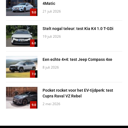
4Matic
21 juli 2026
9.0
Stelt nogal teleur: test Kia K4 1.0 T-GDi
19 juli 2026
6.0
Een echte 4×4: test Jeep Compass 4xe
8 juli 2026
7.0
Pocket rocket voor het EV-tijdperk: test
Cupra Raval VZ Rebel
2 mei 2026
9.0