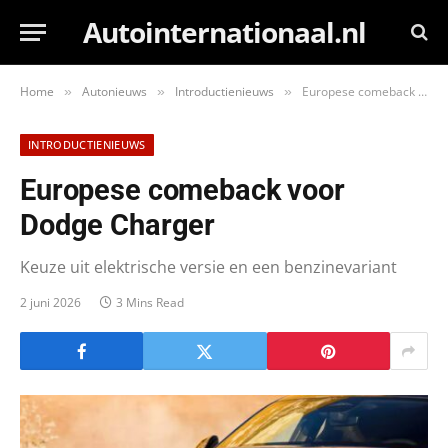
Autointernationaal.nl
Home
Autonieuws
Introductienieuws
Europese comeback voor Dodge Charger
»
»
»
INTRODUCTIENIEUWS
Europese comeback voor
Dodge Charger
Keuze uit elektrische versie en een benzinevariant
2 juni 2026
3 Mins Read