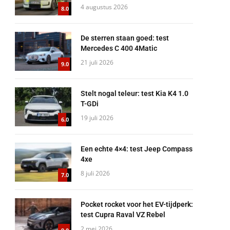
4 augustus 2026
8.0
De sterren staan goed: test
Mercedes C 400 4Matic
21 juli 2026
9.0
Stelt nogal teleur: test Kia K4 1.0
T-GDi
19 juli 2026
6.0
Een echte 4×4: test Jeep Compass
4xe
8 juli 2026
7.0
Pocket rocket voor het EV-tijdperk:
test Cupra Raval VZ Rebel
2 mei 2026