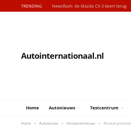
TRENDING
Newsflash: de Mazda CX-3 keert terug
Autointernationaal.nl
Home
Autonieuws
Testcentrum
Home
Autonieuws
Introductienieuws
Renault present
»
»
»