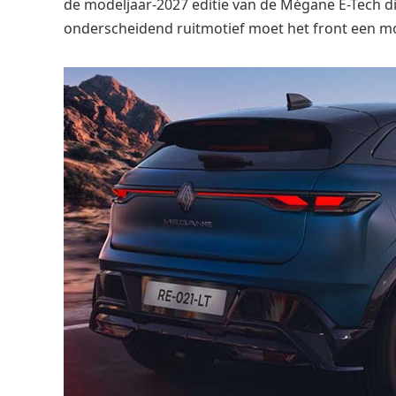
de modeljaar-2027 editie van de Mégane E-Tech di
onderscheidend ruitmotief moet het front een mo