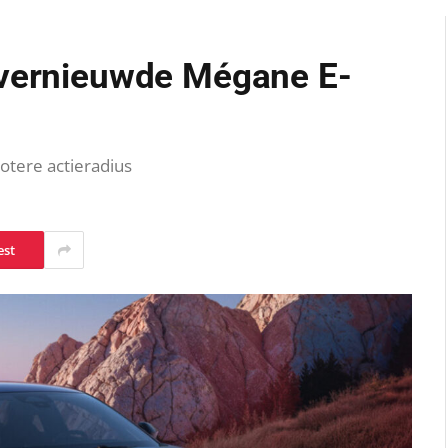
 vernieuwde Mégane E-
otere actieradius
est