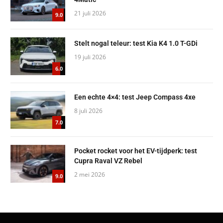
21 juli 2026
9.0
Stelt nogal teleur: test Kia K4 1.0 T-GDi
19 juli 2026
6.0
Een echte 4×4: test Jeep Compass 4xe
8 juli 2026
7.0
Pocket rocket voor het EV-tijdperk: test
Cupra Raval VZ Rebel
2 mei 2026
9.0