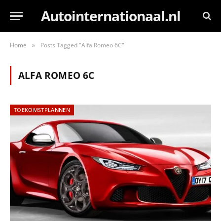
Autointernationaal.nl
Home
Posts Tagged "Alfa Romeo 6C"
»
ALFA ROMEO 6C
TOEKOMSTPLANNEN