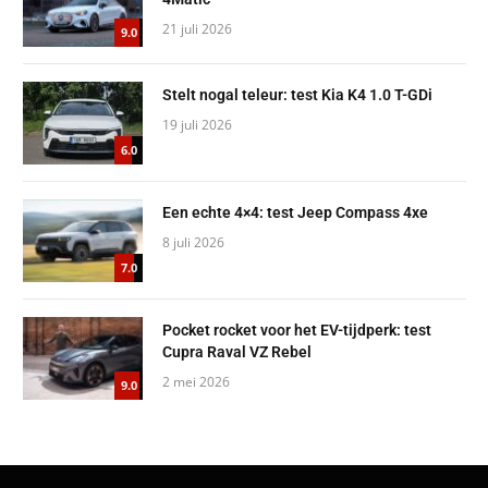
21 juli 2026
9.0
Stelt nogal teleur: test Kia K4 1.0 T-GDi
19 juli 2026
6.0
Een echte 4×4: test Jeep Compass 4xe
8 juli 2026
7.0
Pocket rocket voor het EV-tijdperk: test
Cupra Raval VZ Rebel
2 mei 2026
9.0