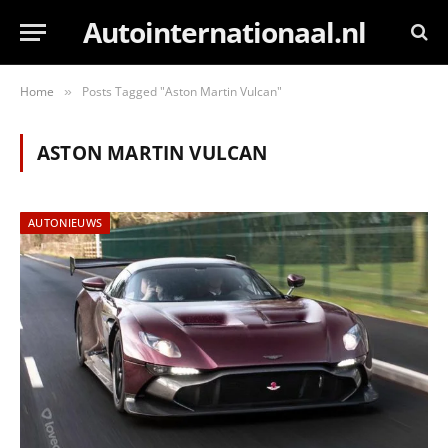
Autointernationaal.nl
Home
Posts Tagged "Aston Martin Vulcan"
»
ASTON MARTIN VULCAN
AUTONIEUWS