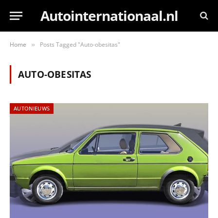
Autointernationaal.nl
Home
Posts Tagged "Auto-obesitas"
»
AUTO-OBESITAS
AUTONIEUWS