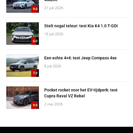
21 juli 2026
9.0
Stelt nogal teleur: test Kia K4 1.0 T-GDi
19 juli 2026
6.0
Een echte 4×4: test Jeep Compass 4xe
8 juli 2026
7.0
Pocket rocket voor het EV-tijdperk: test
Cupra Raval VZ Rebel
2 mei 2026
9.0