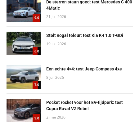
De sterren staan goed: test Mercedes C 400
4Matic
21 juli 2026
9.0
Stelt nogal teleur: test Kia K4 1.0 T-GDi
19 juli 2026
6.0
Een echte 4×4: test Jeep Compass 4xe
8 juli 2026
7.0
Pocket rocket voor het EV-tijdperk: test
Cupra Raval VZ Rebel
2 mei 2026
9.0