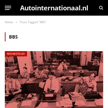
Autointernationaal.nl
Home
Posts Tagged "BBS"
»
BBS
NIEUWSTELEX