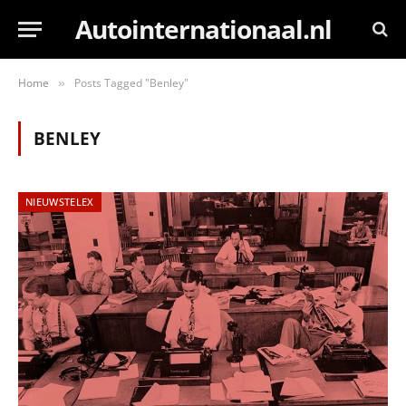
Autointernationaal.nl
Home
Posts Tagged "Benley"
»
BENLEY
NIEUWSTELEX