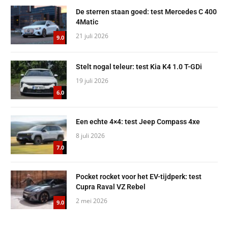
De sterren staan goed: test Mercedes C 400
4Matic
21 juli 2026
9.0
Stelt nogal teleur: test Kia K4 1.0 T-GDi
19 juli 2026
6.0
Een echte 4×4: test Jeep Compass 4xe
8 juli 2026
7.0
Pocket rocket voor het EV-tijdperk: test
Cupra Raval VZ Rebel
2 mei 2026
9.0