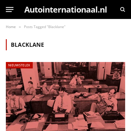
Autointernationaal.nl
Home
Posts Tagged "Blacklane"
»
BLACKLANE
NIEUWSTELEX