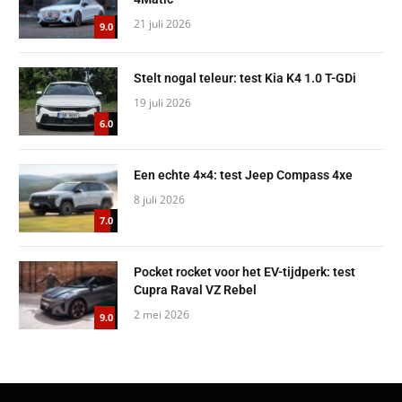
21 juli 2026
9.0
Stelt nogal teleur: test Kia K4 1.0 T-GDi
19 juli 2026
6.0
Een echte 4×4: test Jeep Compass 4xe
8 juli 2026
7.0
Pocket rocket voor het EV-tijdperk: test
Cupra Raval VZ Rebel
2 mei 2026
9.0