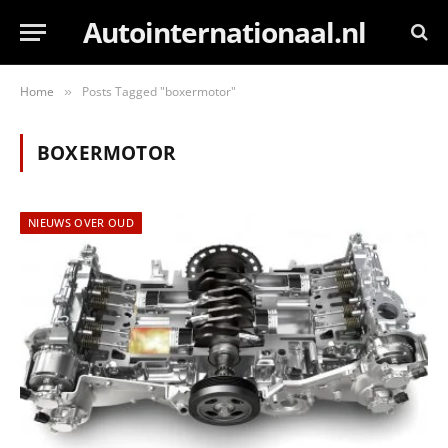
Autointernationaal.nl
Home
Posts Tagged "boxermotor"
»
BOXERMOTOR
NIEUWS OVER OUD