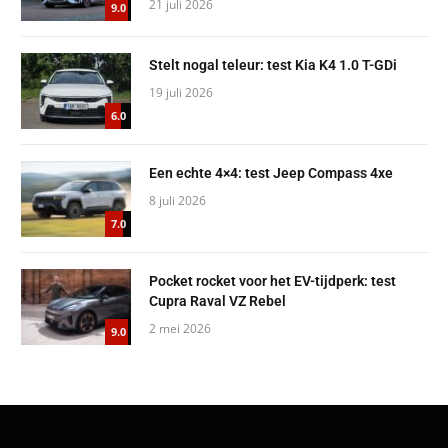
21 juli 2026
9.0
Stelt nogal teleur: test Kia K4 1.0 T-GDi
19 juli 2026
6.0
Een echte 4×4: test Jeep Compass 4xe
8 juli 2026
7.0
Pocket rocket voor het EV-tijdperk: test
Cupra Raval VZ Rebel
2 mei 2026
9.0