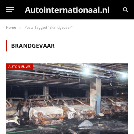
Autointernationaal.nl
Home
Posts Tagged "Brandgevaar"
»
BRANDGEVAAR
AUTONIEUWS