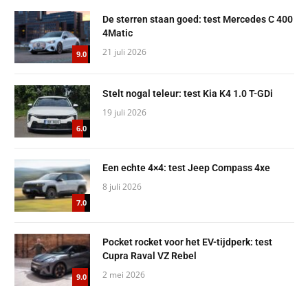
De sterren staan goed: test Mercedes C 400
4Matic
21 juli 2026
9.0
Stelt nogal teleur: test Kia K4 1.0 T-GDi
19 juli 2026
6.0
Een echte 4×4: test Jeep Compass 4xe
8 juli 2026
7.0
Pocket rocket voor het EV-tijdperk: test
Cupra Raval VZ Rebel
2 mei 2026
9.0