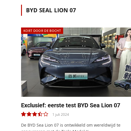
BYD SEAL LION 07
KORT DOOR DE BOCHT
Exclusief: eerste test BYD Sea Lion 07
1 juli 2024
7.0
De BYD Sea Lion 07 is ontwikkeld om wereldwijd te