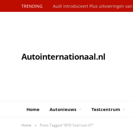
TRENDING
Audi introduceert Plus uitvoeringen va
Autointernationaal.nl
Home
Autonieuws
Testcentrum
Home
Posts Tagged "BYD Seal Lion 07"
»