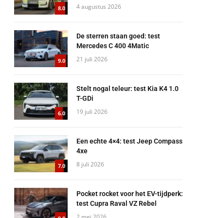
4 augustus 2026
8.0
De sterren staan goed: test
Mercedes C 400 4Matic
21 juli 2026
9.0
Stelt nogal teleur: test Kia K4 1.0
T-GDi
19 juli 2026
6.0
Een echte 4×4: test Jeep Compass
4xe
8 juli 2026
7.0
Pocket rocket voor het EV-tijdperk:
test Cupra Raval VZ Rebel
2 mei 2026