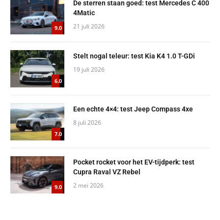
De sterren staan goed: test Mercedes C 400
4Matic
21 juli 2026
9.0
Stelt nogal teleur: test Kia K4 1.0 T-GDi
19 juli 2026
6.0
Een echte 4×4: test Jeep Compass 4xe
8 juli 2026
7.0
Pocket rocket voor het EV-tijdperk: test
Cupra Raval VZ Rebel
2 mei 2026
9.0