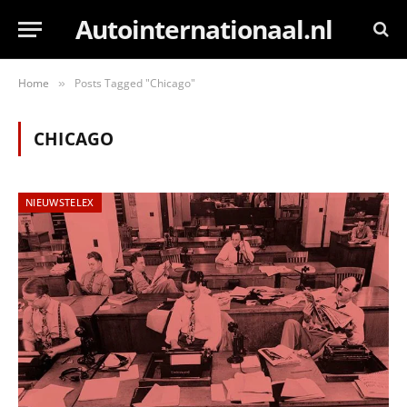
Autointernationaal.nl
Home
Posts Tagged "Chicago"
»
CHICAGO
NIEUWSTELEX