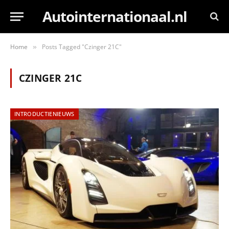
Autointernationaal.nl
Home
Posts Tagged "Czinger 21C"
»
CZINGER 21C
INTRODUCTIENIEUWS