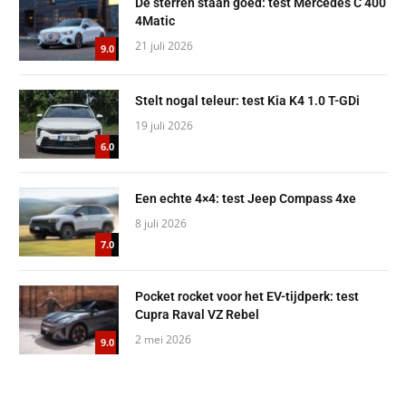
De sterren staan goed: test Mercedes C 400
4Matic
21 juli 2026
9.0
Stelt nogal teleur: test Kia K4 1.0 T-GDi
19 juli 2026
6.0
Een echte 4×4: test Jeep Compass 4xe
8 juli 2026
7.0
Pocket rocket voor het EV-tijdperk: test
Cupra Raval VZ Rebel
2 mei 2026
9.0