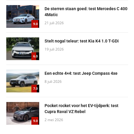
De sterren staan goed: test Mercedes C 400
4Matic
21 juli 2026
9.0
Stelt nogal teleur: test Kia K4 1.0 T-GDi
19 juli 2026
6.0
Een echte 4×4: test Jeep Compass 4xe
8 juli 2026
7.0
Pocket rocket voor het EV-tijdperk: test
Cupra Raval VZ Rebel
2 mei 2026
9.0