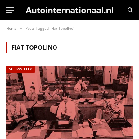
Autointernationaal.nl
Home
Posts Tagged "Fiat Topolino"
»
FIAT TOPOLINO
NIEUWSTELEX