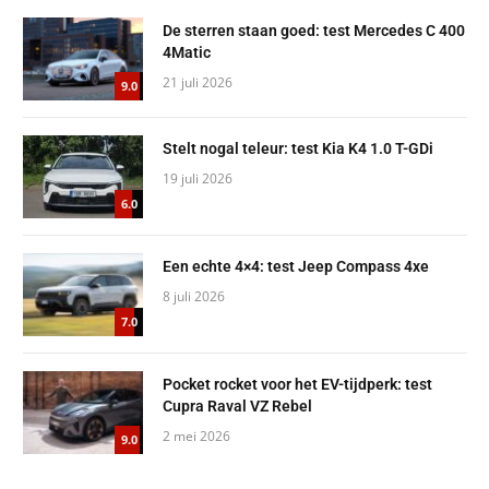
De sterren staan goed: test Mercedes C 400
4Matic
21 juli 2026
9.0
Stelt nogal teleur: test Kia K4 1.0 T-GDi
19 juli 2026
6.0
Een echte 4×4: test Jeep Compass 4xe
8 juli 2026
7.0
Pocket rocket voor het EV-tijdperk: test
Cupra Raval VZ Rebel
2 mei 2026
9.0