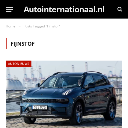
Autointernationaal.nl
Home
Posts Tagged "Fijnstof"
»
FIJNSTOF
AUTONIEUWS